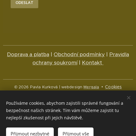
ODESLAT
Doprava a platba
|
Obchodní podmínky
|
Pravidla
ochrany soukromí
|
Kontakt
Cookies
© 2026 Pavla Kurková | webdesign
Mergala
Jazyky
Používáme cookies, abychom zajistili správné fungování a
Čeština
English
bezpečnost našich stránek. Tím vám můžeme zajistit tu
nejlepší zkušenost při jejich návštěvě.
Měna
CZK Kč
NOK kr
EUR €
Přijmout nezbytné
Přijmout vše