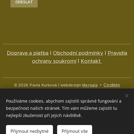
ODESLAT
Doprava a platba
|
Obchodní podmínky
|
Pravidla
ochrany soukromí
|
Kontakt
Cookies
© 2026 Pavla Kurková | webdesign
Mergala
Jazyky
Používáme cookies, abychom zajistili správné fungování a
Čeština
English
bezpečnost našich stránek. Tím vám můžeme zajistit tu
nejlepší zkušenost při jejich návštěvě.
Měna
CZK Kč
NOK kr
EUR €
Přijmout nezbytné
Přijmout vše