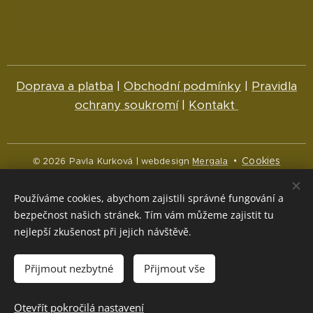
Doprava a platba
|
Obchodní podmínky
|
Pravidla
ochrany soukromí
|
Kontakt
Cookies
© 2026 Pavla Kurková | webdesign
Mergala
Jazyky
Používáme cookies, abychom zajistili správné fungování a
Čeština
English
bezpečnost našich stránek. Tím vám můžeme zajistit tu
nejlepší zkušenost při jejich návštěvě.
Měna
CZK Kč
NOK kr
EUR €
Přijmout nezbytné
Přijmout vše
Vyprodáno
Otevřít pokročilá nastavení