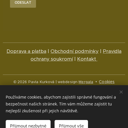
ODESLAT
Doprava a platba
|
Obchodní podmínky
|
Pravidla
ochrany soukromí
|
Kontakt
Cookies
© 2026 Pavla Kurková | webdesign
Mergala
Jazyky
Používáme cookies, abychom zajistili správné fungování a
Čeština
English
bezpečnost našich stránek. Tím vám můžeme zajistit tu
nejlepší zkušenost při jejich návštěvě.
Měna
CZK Kč
NOK kr
EUR €
Přijmout nezbytné
Přijmout vše