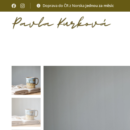
Doprava do ČR z Norska
jednou za měsíc