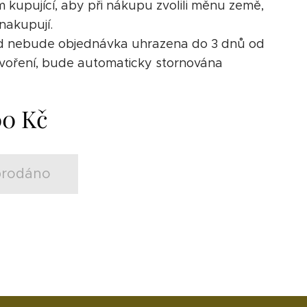
m kupující, aby při nákupu zvolili měnu země,
nakupují.
d nebude objednávka uhrazena do 3 dnů od
ytvoření, bude automaticky stornována
00
Kč
rodáno