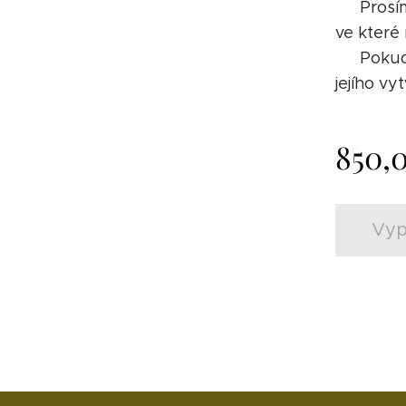
⚠️ Prosí
ve které 
⚠️ Poku
jejího v
850,
Vyp