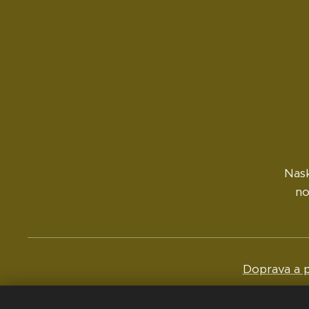
Nask
no
Doprava a p