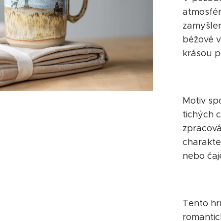
atmosfér
zamyšlen
béžové v
krásou p
Motiv sp
tichých 
zpracová
charakte
nebo čaj
Tento hrn
romantick