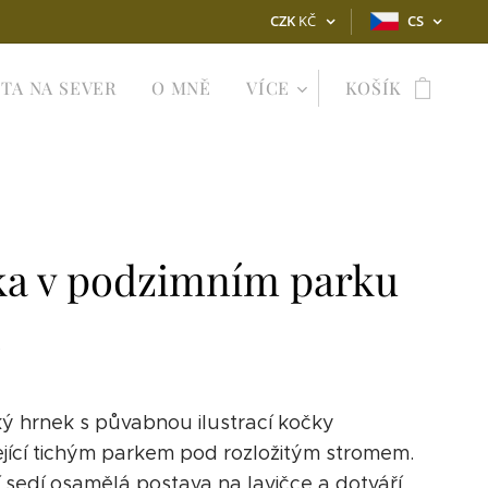
CZK
KČ
CS
TA NA SEVER
O MNĚ
VÍCE
KOŠÍK
a v podzimním parku
l
ý hrnek s půvabnou ilustrací kočky
jící tichým parkem pod rozložitým stromem.
 sedí osamělá postava na lavičce a dotváří