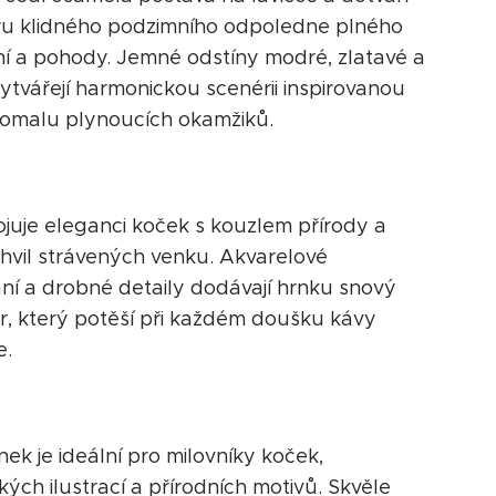
u klidného podzimního odpoledne plného
í a pohody. Jemné odstíny modré, zlatavé a
ytvářejí harmonickou scenérii inspirovanou
omalu plynoucích okamžiků.
ojuje eleganci koček s kouzlem přírody a
chvil strávených venku. Akvarelové
ní a drobné detaily dodávají hrnku snový
r, který potěší při každém doušku kávy
e.
ek je ideální pro milovníky koček,
ých ilustrací a přírodních motivů. Skvěle