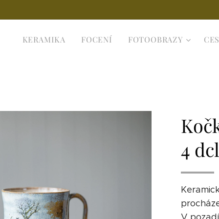
KERAMIKA
FOCENÍ
FOTOOBRAZY
CES
Kočk
4 dc
Keramick
procháze
V pozadí