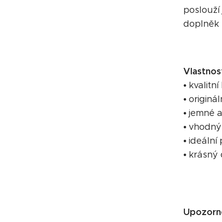
poslouží 
doplněk 
Vlastnost
• kvalitn
• originá
• jemné 
• vhodný
• ideální
• krásný
Upozorně