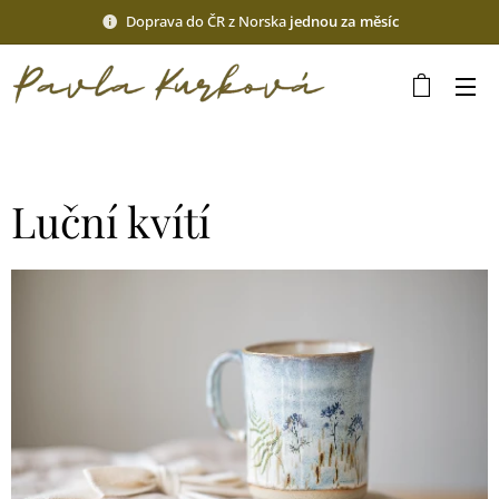
Doprava do ČR z Norska
jednou za měsíc
Luční kvítí