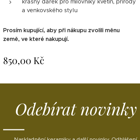
krásný dárek pro milovníky květin, přírody
a venkovského stylu
Prosím kupující, aby při nákupu zvolili měnu
země, ve které nakupují.
850,00
Kč
Odebírat novinky
Naskladnění keramiky a další novinky. Odhlášení