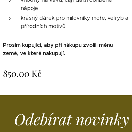
vhodný na kávu, čaj i další oblíbené
nápoje
krásný dárek pro milovníky moře, velryb a
přírodních motivů
Prosím kupující, aby při nákupu zvolili měnu
země, ve které nakupují.
850,00
Kč
Odebírat novinky