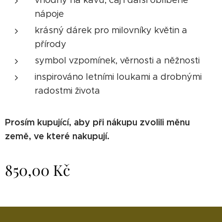
vhodný na kávu, čaj i další oblíbené
nápoje
krásný dárek pro milovníky květin a
přírody
symbol vzpomínek, věrnosti a něžnosti
inspirováno letními loukami a drobnými
radostmi života
Prosím kupující, aby při nákupu zvolili měnu
země, ve které nakupují.
850,00
Kč