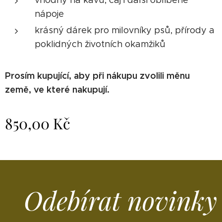
vhodný na kávu, čaj i další oblíbené
nápoje
krásný dárek pro milovníky psů, přírody a
poklidných životních okamžiků
Prosím kupující, aby při nákupu zvolili měnu
země, ve které nakupují.
850,00
Kč
Odebírat novinky