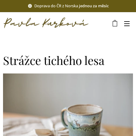
Doprava do ČR z Norska
jednou za měsíc
Strážce tichého lesa