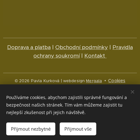
Doprava a platba
|
Obchodní podmínky
|
Pravidla
ochrany soukromí
|
Kontakt
Cookies
© 2026 Pavla Kurková | webdesign
Mergala
Jazyky
Používáme cookies, abychom zajistili správné fungování a
Čeština
English
bezpečnost našich stránek. Tím vám můžeme zajistit tu
nejlepší zkušenost při jejich návštěvě.
Měna
CZK Kč
NOK kr
EUR €
Přijmout nezbytné
Přijmout vše