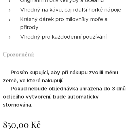
Originální motiv velryby a oceánu
Vhodný na kávu, čaj i další horké nápoje
Krásný dárek pro milovníky moře a
přírody
Vhodný pro každodenní používání
Upozornění:
⚠️ Prosím kupující, aby při nákupu zvolili měnu
země, ve které nakupují.
⚠️ Pokud nebude objednávka uhrazena do 3 dnů
od jejího vytvoření, bude automaticky
stornována.
850,00
Kč