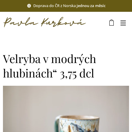
Doprava do ČR z Norska
jednou za měsíc
Velryba v modrých
hlubinách“ 3,75 dcl