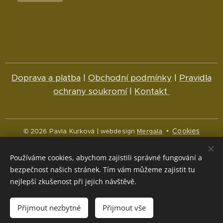
Doprava a platba
|
Obchodní podmínky
|
Pravidla
ochrany soukromí
|
Kontakt
Cookies
© 2026 Pavla Kurková | webdesign
Mergala
Jazyky
Používáme cookies, abychom zajistili správné fungování a
Čeština
English
bezpečnost našich stránek. Tím vám můžeme zajistit tu
nejlepší zkušenost při jejich návštěvě.
Měna
CZK Kč
NOK kr
EUR €
Přijmout nezbytné
Přijmout vše