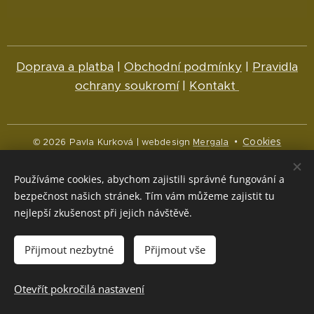
Doprava a platba
|
Obchodní podmínky
|
Pravidla
ochrany soukromí
|
Kontakt
Cookies
© 2026 Pavla Kurková | webdesign
Mergala
Jazyky
Používáme cookies, abychom zajistili správné fungování a
Čeština
English
bezpečnost našich stránek. Tím vám můžeme zajistit tu
nejlepší zkušenost při jejich návštěvě.
Měna
CZK Kč
NOK kr
EUR €
Přijmout nezbytné
Přijmout vše
Vyprodáno
Otevřít pokročilá nastavení